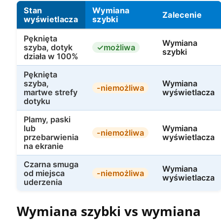
Stan
Wymiana
Zalecenie
wyświetlacza
szybki
Pęknięta
Wymiana
szyba, dotyk
możliwa
szybki
działa w 100%
Pęknięta
szyba,
Wymiana
niemożliwa
martwe strefy
wyświetlacza
dotyku
Plamy, paski
lub
Wymiana
niemożliwa
przebarwienia
wyświetlacza
na ekranie
Czarna smuga
Wymiana
od miejsca
niemożliwa
wyświetlacza
uderzenia
Wymiana szybki vs wymiana