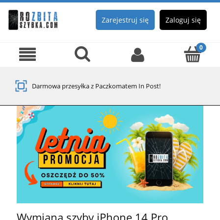
Zarejestruj się
Zaloguj się
Darmowa przesyłka z Paczkomatem In Post!
Wymiana szyby iPhone 14 Pro