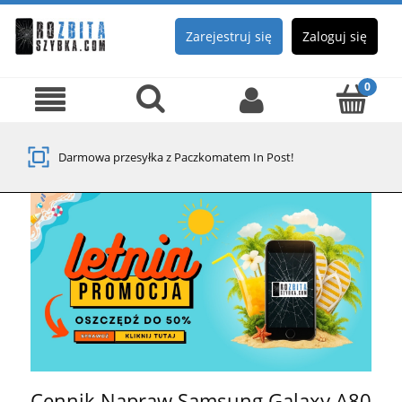
Zarejestruj się
Zaloguj się
Darmowa przesyłka z Paczkomatem In Post!
Cennik Napraw Samsung Galaxy A80