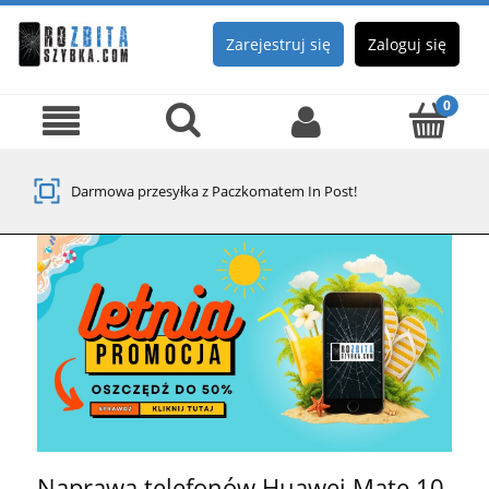
Zarejestruj się
Zaloguj się
Darmowa przesyłka z Paczkomatem In Post!
Naprawa telefonów Huawei Mate 10