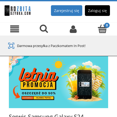
Zarejestruj się
Zaloguj się
Darmowa przesyłka z Paczkomatem In Post!
Serwis Samsung Galaxy S24 -