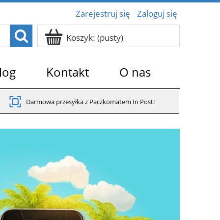
Zarejestruj się
Zaloguj się
Koszyk:
(pusty)
log
Kontakt
O nas
Darmowa przesyłka z Paczkomatem In Post!