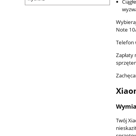
Ciągł
wyzw
Wybieraj
Note 10
Telefon
Zapłaty
sprzęte
Zachęcam
Xiao
Wymian
Twój Xia
nieskaz
sprzętow