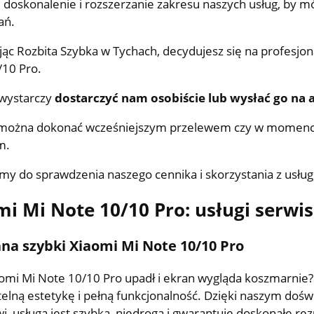
e doskonalenie i rozszerzanie zakresu naszych usług, by 
ań.
ąc Rozbita Szybka w Tychach, decydujesz się na profesj
/10 Pro.
 wystarczy
dostarczyć nam osobiście lub wysłać go na 
 można dokonać wcześniejszym przelewem czy w momencie
m.
y do sprawdzenia naszego cennika i skorzystania z usłu
mi Mi Note 10/10 Pro: usługi serwi
a szybki Xiaomi Mi Note 10/10 Pro
omi Mi Note 10/10 Pro upadł i ekran wygląda koszmarnie
itelną estetykę i pełną funkcjonalność. Dzięki naszym d
i, usługa jest szybka, niedroga i gwarantuje doskonałe rez