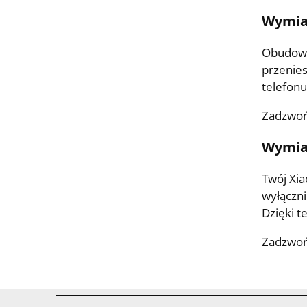
Wymian
Obudowa
przenies
telefonu
Zadzwoń
Wymian
Twój Xia
wyłączni
Dzięki t
Zadzwoń