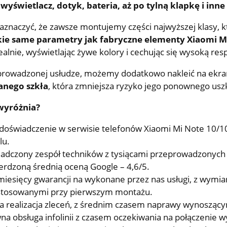
 wyświetlacz, dotyk, bateria, aż po tylną klapkę i inn
aznaczyć, że zawsze montujemy części najwyższej klasy, kt
kie same parametry jak fabryczne elementy Xiaomi M
dealnie, wyświetlając żywe kolory i cechując się wysoką re
prowadzonej usłudze, możemy dodatkowo nakleić na ekra
anego szkła
, która zmniejsza ryzyko jego ponownego usz
wyróżnia?
doświadczenie w serwisie telefonów Xiaomi Mi Note 10/10
lu.
adczony zespół techników z tysiącami przeprowadzonych 
erdzoną średnią oceną Google – 4,6/5.
miesięcy gwarancji na wykonane przez nas usługi, z wymi
stosowanymi przy pierwszym montażu.
a realizacja zleceń, z średnim czasem naprawy wynoszący
na obsługa infolinii z czasem oczekiwania na połączenie