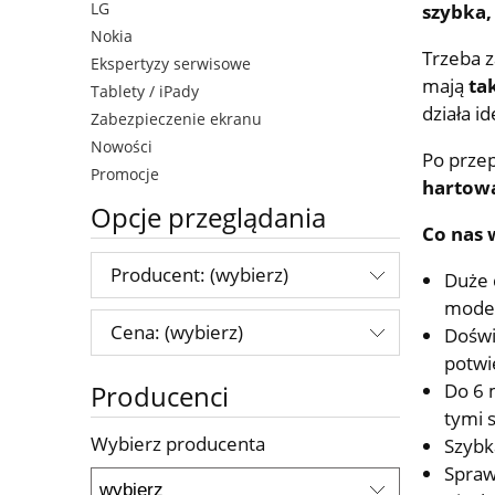
LG
szybka,
Nokia
Trzeba z
Ekspertyzy serwisowe
mają
ta
Tablety / iPady
działa i
Zabezpieczenie ekranu
Nowości
Po prze
Promocje
hartow
Opcje przeglądania
Co nas 
Producent: (wybierz)
Duże 
mode
Cena: (wybierz)
Doświ
potwi
Do 6 
Producenci
tymi 
Wybierz producenta
Szybk
Spraw