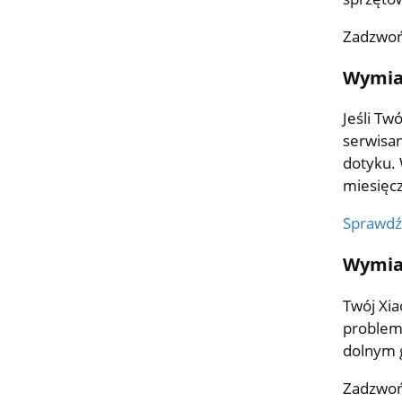
Zadzwoń
Wymian
Jeśli Tw
serwisan
dotyku. 
miesięc
Sprawdź
Wymian
Twój Xia
probleme
dolnym g
Zadzwoń