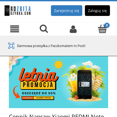
Zarejestruj się
Zaloguj się
Darmowa przesyłka z Paczkomatem In Post!
Cennik Napraw Xiaomi REDMI Note